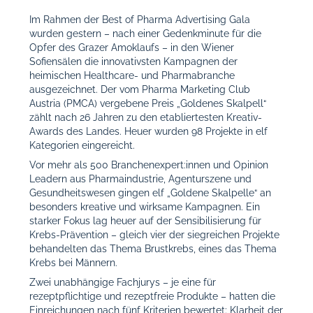
Im Rahmen der Best of Pharma Advertising Gala
wurden gestern – nach einer Gedenkminute für die
Opfer des Grazer Amoklaufs – in den Wiener
Sofiensälen die innovativsten Kampagnen der
heimischen Healthcare- und Pharmabranche
ausgezeichnet.
Der vom Pharma Marketing Club
Austria (PMCA) vergebene Preis „Goldenes Skalpell“
zählt nach 26 Jahren zu den etabliertesten Kreativ-
Awards des Landes. Heuer wurden 98 Projekte in elf
Kategorien eingereicht
.
Vor mehr als 500 Branchenexpert:innen und Opinion
Leadern aus Pharmaindustrie, Agenturszene und
Gesundheitswesen gingen elf „Goldene Skalpelle“ an
besonders kreative und wirksame Kampagnen. Ein
starker Fokus lag heuer auf der Sensibilisierung für
Krebs-Prävention –
gleich vier der siegreichen Projekte
behandelten das Thema Brustkrebs, eines das Thema
Krebs bei Männern.
Zwei unabhängige Fachjurys – je eine für
rezeptpflichtige und rezeptfreie Produkte –
hatten die
Einreichungen nach fünf Kriterien bewertet: Klarheit der