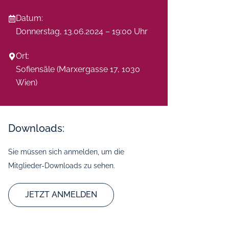
Datum:
Donnerstag,
13.06.2024
–
19:00 Uhr
Ort:
Sofiensäle (Marxergasse 17, 1030
Wien)
Downloads:
Sie müssen sich anmelden, um die
Mitglieder-Downloads zu sehen.
JETZT ANMELDEN